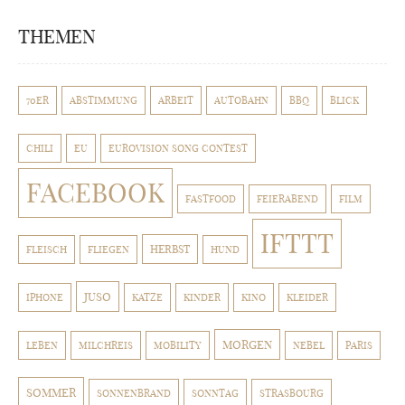
THEMEN
70ER
ABSTIMMUNG
ARBEIT
AUTOBAHN
BBQ
BLICK
CHILI
EU
EUROVISION SONG CONTEST
FACEBOOK
FASTFOOD
FEIERABEND
FILM
IFTTT
HERBST
FLEISCH
FLIEGEN
HUND
JUSO
IPHONE
KATZE
KINDER
KINO
KLEIDER
MORGEN
LEBEN
MILCHREIS
MOBILITY
NEBEL
PARIS
SOMMER
SONNENBRAND
SONNTAG
STRASBOURG