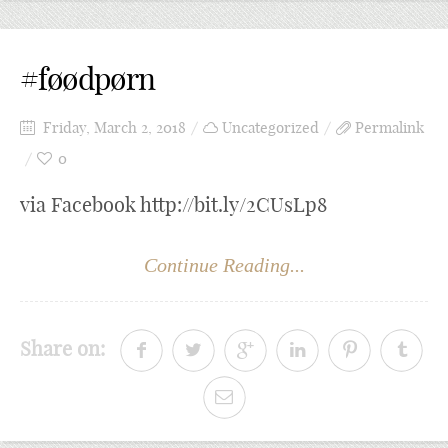
#føødpørn
Friday, March 2, 2018
Uncategorized
Permalink
0
via Facebook http://bit.ly/2CUsLp8
Continue Reading...
Share on: