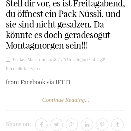
Stell dir vor, es ist Freitagabend,
du öffnest ein Pack Nüssli, und
sie sind nicht gesalzen. Da
könnte es doch geradesogut
Montagmorgen sein!!!
Friday, March 16, 2018
Uncategorized
Permalink
0
from Facebook via IFTTT
Continue Reading...
Share on: